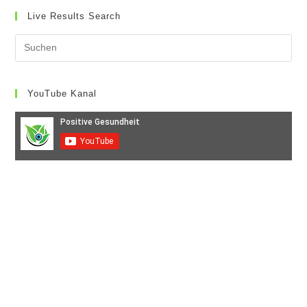
Anis
Auf
Live Results Search
Die
Gesundheit
YouTube Kanal