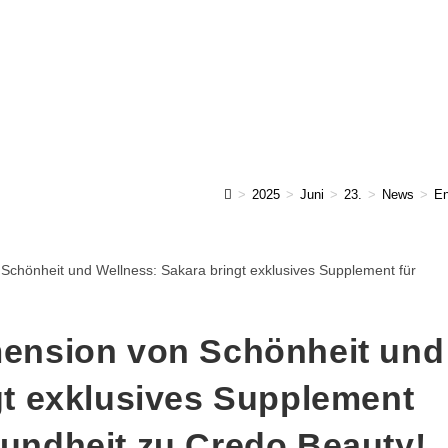
>
2025
>
Juni
>
23.
>
News
>
En
mension von Schönheit und
gt exklusives Supplement
undheit zu Credo Beauty!