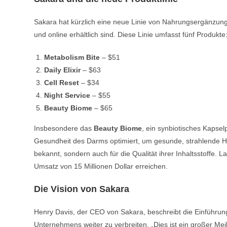
Sakara hat kürzlich eine neue Linie von Nahrungsergänzungs
und online erhältlich sind. Diese Linie umfasst fünf Produkte
Metabolism Bite
– $51
Daily Elixir
– $63
Cell Reset
– $34
Night Service
– $55
Beauty Biome
– $65
Insbesondere das
Beauty Biome
, ein synbiotisches Kapsel
Gesundheit des Darms optimiert, um gesunde, strahlende Hau
bekannt, sondern auch für die Qualität ihrer Inhaltsstoffe. 
Umsatz von 15 Millionen Dollar erreichen.
Die Vision von Sakara
Henry Davis, der CEO von Sakara, beschreibt die Einführung 
Unternehmens weiter zu verbreiten. „Dies ist ein großer Me