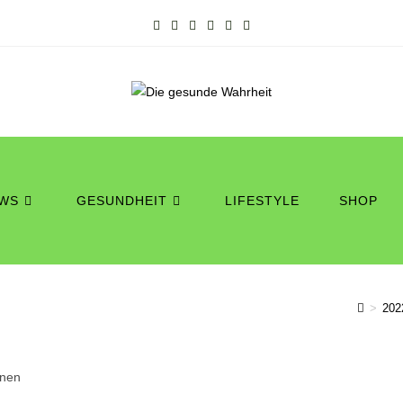
WS
GESUNDHEIT
LIFESTYLE
SHOP
>
202