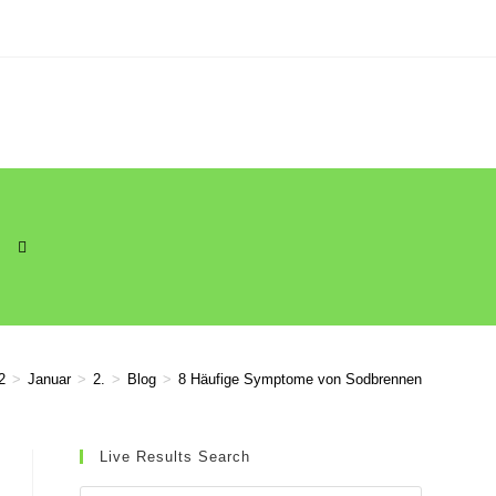
WEBSITE-
2
>
Januar
>
2.
>
Blog
>
8 Häufige Symptome von Sodbrennen
SUCHE
Live Results Search