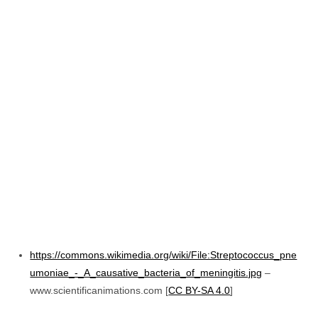
https://commons.wikimedia.org/wiki/File:Streptococcus_pne
umoniae_-_A_causative_bacteria_of_meningitis.jpg
–
www.scientificanimations.com [
CC BY-SA 4.0
]