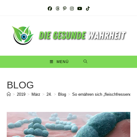
Zum
Inhalt
springen
MENÜ
BLOG
>
2019
>
März
>
24.
>
Blog
>
So ernähren sich „fleischfressende